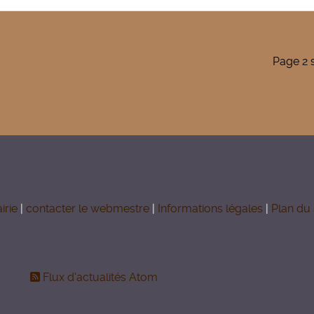
Page 2 
irie
|
contacter le webmestre
|
Informations légales
|
Plan du 
Flux d'actualités Atom