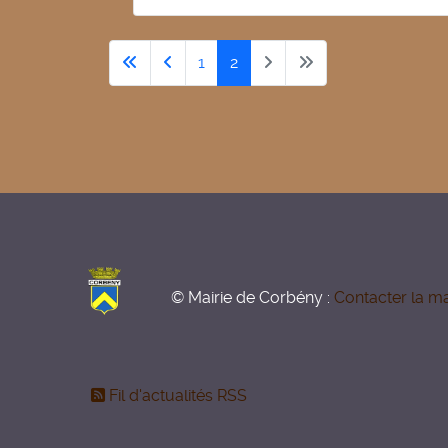
1
2
© Mairie de Corbény :
Contacter la ma
Fil d'actualités RSS