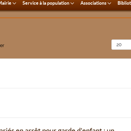
airie
Service à la population
Associations
Biblio
Afficher 
er
ariés en arrêt pour garde d'enfant : un