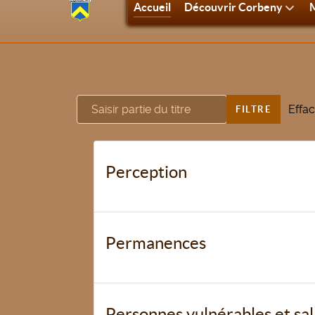
Accueil
Découvrir Corbeny
M
Saisir partie du titre
Effac
FILTRE
Perception
Permanences
Personnes vulnérables et sal