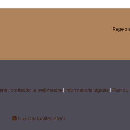
Page 2 
irie
|
contacter le webmestre
|
Informations légales
|
Plan du 
Flux d'actualités Atom