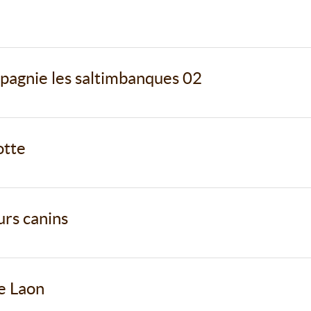
mpagnie les saltimbanques 02
otte
rs canins
e Laon