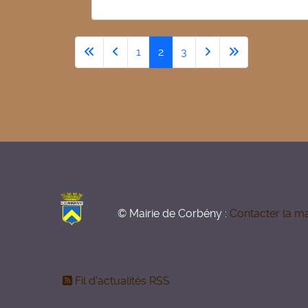
1
2
3
© Mairie de Corbény :
Contacter la ma
Fil d'actualités RSS