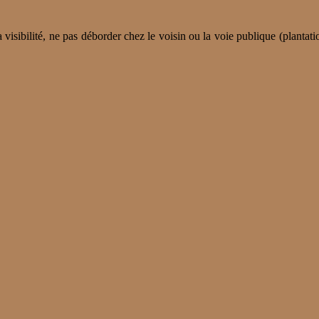
 visibilité, ne pas déborder chez le voisin ou la voie publique (plantati
udence !