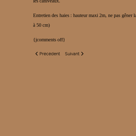
les caniveaux.
Entretien des haies : hauteur maxi 2m, ne pas gêner la
à 50 cm)
{jcomments off}
Article précédent : Feu
Article suivant : Sous les lignes, pr
Précédent
Suivant