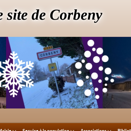
e site de Corbeny
airie
Service à la population
Associations
Biblio