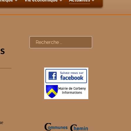
Rechercher
es
ue