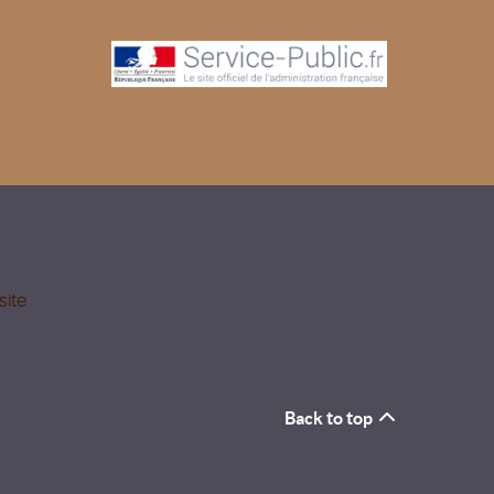
site
Back to top