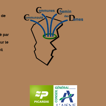
t de
é par
ur le
il