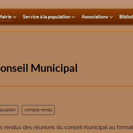
airie
Service à la population
Associations
Biblio
onseil Municipal
opulation
compte rendu
s rendus des réunions du conseil municipal au forma