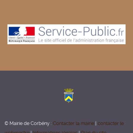
© Mairie de Corbény :
Contacter la mairie
|
contacter le
webmestre
|
Informations légales
|
Plan du site