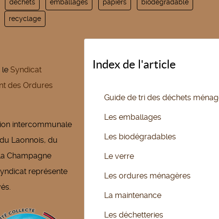
déchets
emballages
papiers
biodégradable
recyclage
Index de l'article
r le
Syndicat
nt des Ordures
Guide de tri des déchets ménag
Les emballages
ation intercommunale
Les biodégradables
u Laonnois, du
e la Champagne
Le verre
syndicat représente
Les ordures ménagères
és.
La maintenance
Les déchetteries