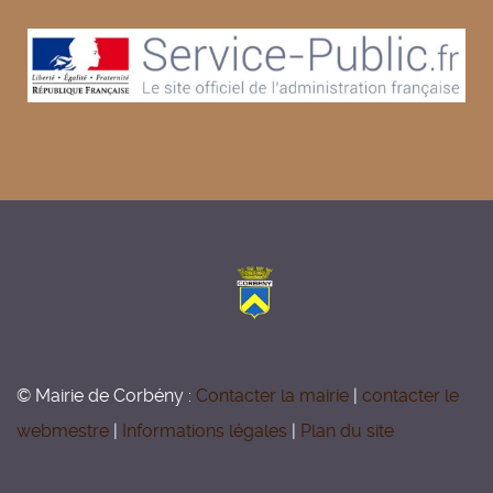
© Mairie de Corbény :
Contacter la mairie
|
contacter le
webmestre
|
Informations légales
|
Plan du site