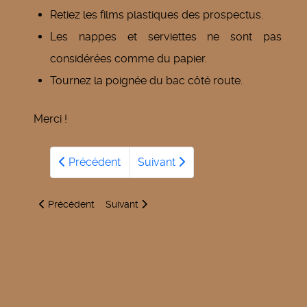
Retiez les films plastiques des prospectus.
Les nappes et serviettes ne sont pas
considérées comme du papier.
Tournez la poignée du bac côté route.
Merci !
Précédent
Suivant
Article précédent : La station d'épuration de Corbeny et son 
Article suivant : L’OPAH (Opération Programm
Précédent
Suivant