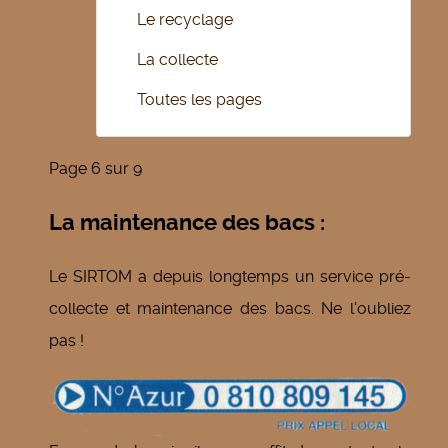
Le recyclage
La collecte
Toutes les pages
Page 6 sur 9
La maintenance des bacs :
Le SIRTOM a depuis longtemps un service pré-
collecte et maintenance des bacs. Ne l'oubliez
pas !