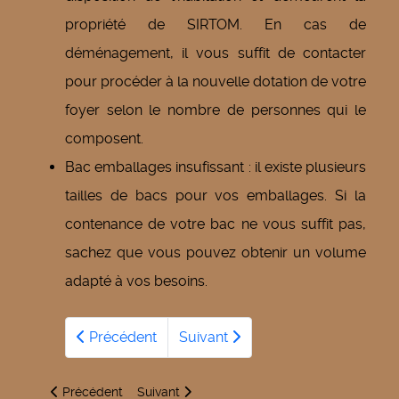
propriété de SIRTOM. En cas de
déménagement, il vous suffit de contacter
pour procéder à la nouvelle dotation de votre
foyer selon le nombre de personnes qui le
composent.
Bac emballages insufissant : il existe plusieurs
tailles de bacs pour vos emballages. Si la
contenance de votre bac ne vous suffit pas,
sachez que vous pouvez obtenir un volume
adapté à vos besoins.
Précédent
Suivant
Article précédent : La station d'épuration de Corbeny et son 
Article suivant : L’OPAH (Opération Programm
Précédent
Suivant