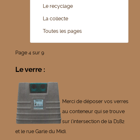
Le recyclage
La collecte
Toutes les pages
Page 4 sur 9
Le verre :
Merci de déposer vos verres
au conteneur qui se trouve
sur l'intersection de la D182
et le rue Garle du Midi.