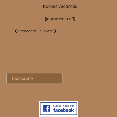
bonnes vacances
{jcomments off}
Article précédent : Prévenir les cambriolages
Article suivant : Défibrillateur
Précédent
Suivant
Rechercher