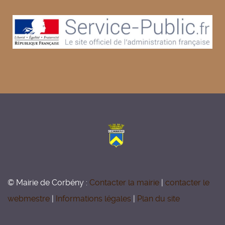
© Mairie de Corbény :
Contacter la mairie
|
contacter le
webmestre
|
Informations légales
|
Plan du site