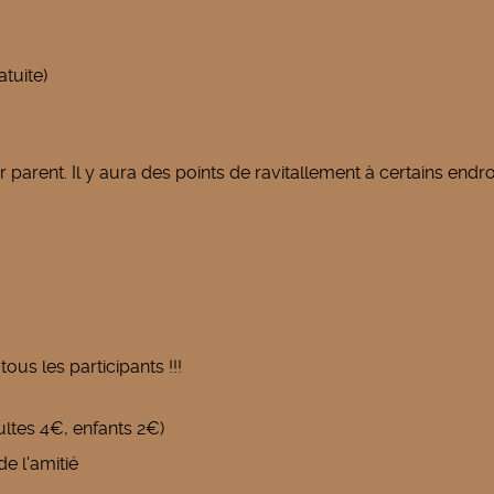
atuite)
arent. Il y aura des points de ravitallement à certains endro
ous les participants !!!
ultes 4€, enfants 2€)
e l'amitié