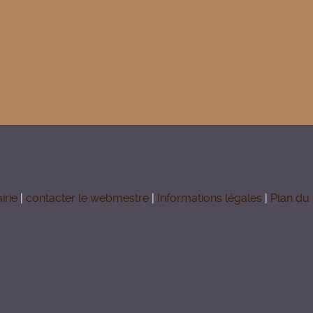
ignez-nous
sée de Vassogne
irie
|
contacter le webmestre
|
Informations légales
|
Plan du 