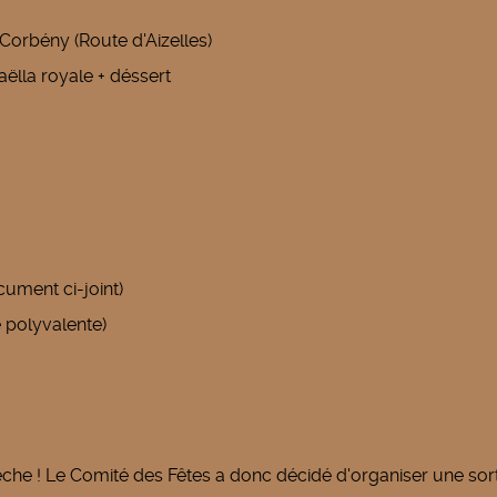
 Corbény (Route d'Aizelles)
aëlla royale + déssert
cument ci-joint)
 polyvalente)
êche ! Le Comité des Fêtes a donc décidé d'organiser une sor