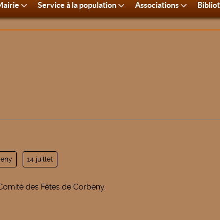
airie
Service à la population
Associations
Biblio
beny
14 juillet
e Comité des Fêtes de Corbény.