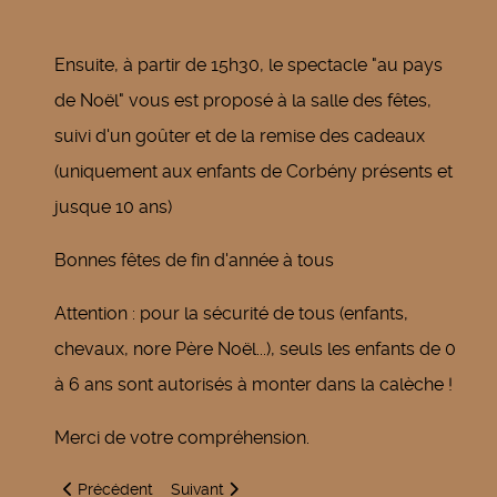
Ensuite, à partir de 15h30, le spectacle "au pays
de Noël" vous est proposé à la salle des fêtes,
suivi d'un goûter et de la remise des cadeaux
(uniquement aux enfants de Corbény présents et
jusque 10 ans)
Bonnes fêtes de fin d'année à tous
Attention : pour la sécurité de tous (enfants,
chevaux, nore Père Noël...), seuls les enfants de 0
à 6 ans sont autorisés à monter dans la calèche !
Merci de votre compréhension.
Article précédent : Réveillon du nouvel an 2020
Article suivant : 11 novembre
Précédent
Suivant