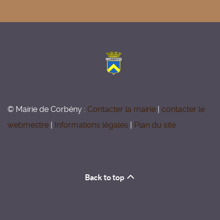
© Mairie de Corbény :
Contacter la mairie
|
contacter le
webmestre
|
Informations légales
|
Plan du site
Back to top