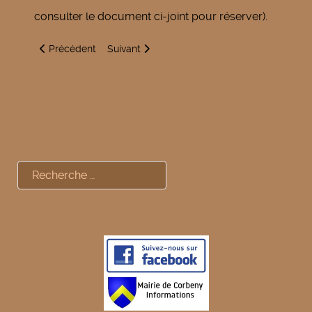
consulter le document ci-joint pour réserver).
Article précédent : 14 juillet
Article suivant : Ehpad Matra - l'année 2015
Précédent
Suivant
Rechercher