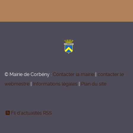
© Mairie de Corbény :
Contacter la mairie
|
contacter le
webmestre
|
Informations légales
|
Plan du site
Fil d'actualités RSS