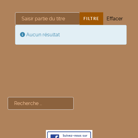
Saisir partie du titre
Effacer
FILTRE
Afficher #
Info
Aucun résultat
Rechercher