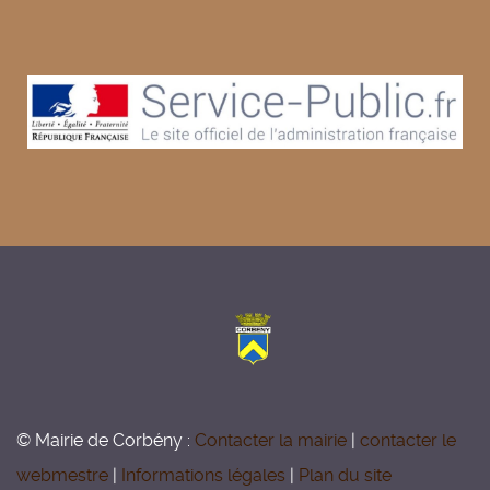
© Mairie de Corbény :
Contacter la mairie
|
contacter le
webmestre
|
Informations légales
|
Plan du site