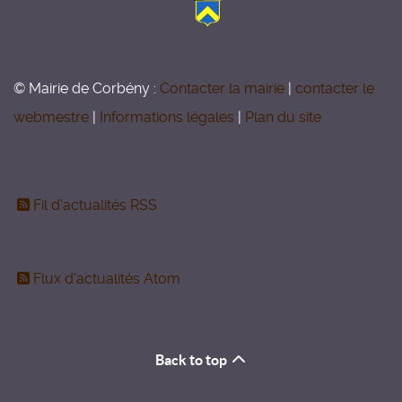
© Mairie de Corbény :
Contacter la mairie
|
contacter le
webmestre
|
Informations légales
|
Plan du site
Fil d'actualités RSS
Flux d'actualités Atom
Back to top