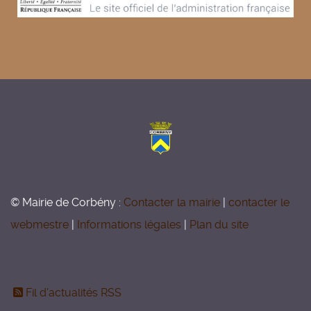
© Mairie de Corbény :
Contacter la mairie
|
contacter le
webmestre
|
Informations légales
|
Plan du site
Fil d'actualités RSS