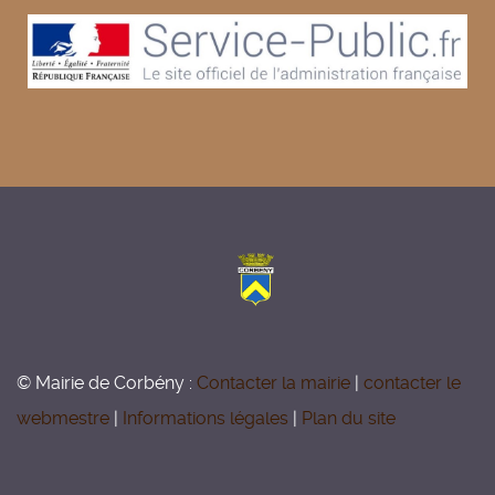
© Mairie de Corbény :
Contacter la mairie
|
contacter le
webmestre
|
Informations légales
|
Plan du site