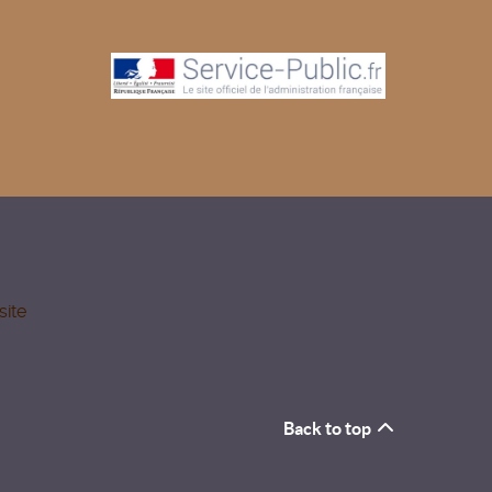
site
Back to top