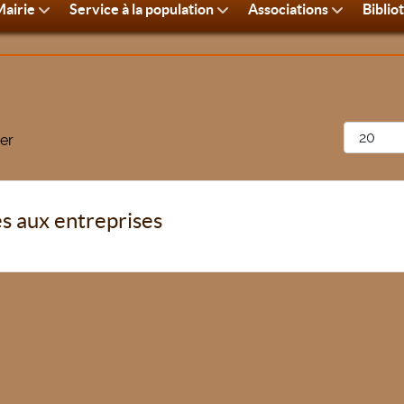
airie
Service à la population
Associations
Biblio
Afficher 
er
s aux entreprises