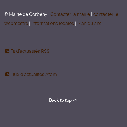
© Mairie de Corbény :
Contacter la mairie
|
contacter le
webmestre
|
Informations légales
|
Plan du site
Fil d'actualités RSS
Flux d'actualités Atom
Back to top