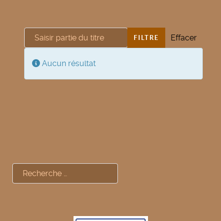
Saisir partie du titre
Effacer
FILTRE
Afficher #
Info
Aucun résultat
Rechercher