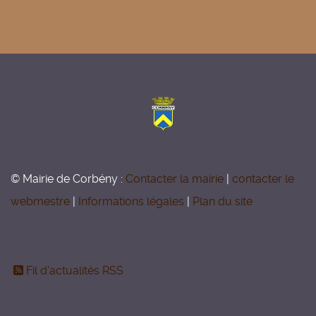
© Mairie de Corbény :
Contacter la mairie
|
contacter le
webmestre
|
Informations légales
|
Plan du site
Fil d'actualités RSS