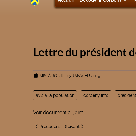
Lettre du président d
MIS À JOUR : 15 JANVIER 2019
avis à la population
corbeny info
président
Voir document ci-joint.
Article précédent : Convocation au conseil commu
Article suivant : Rappel important du
Précédent
Suivant