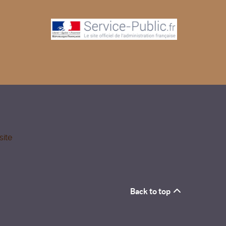
site
Back to top