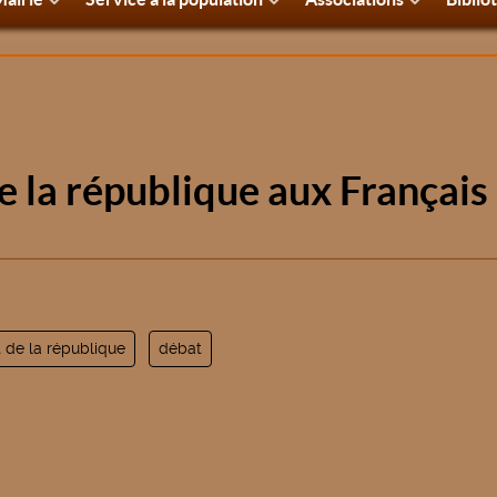
e la république aux Français
 de la république
débat
nautaire
 tri