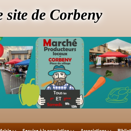
e site de Corbeny
airie
Service à la population
Associations
Biblio