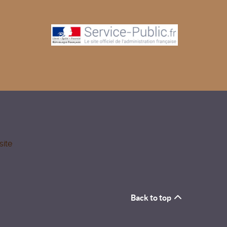
site
Back to top