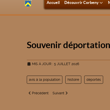
Accueil
Découvrir Corbeny
M
Souvenir déportatio
MIS À JOUR : 5 JUILLET 2026
avis à la population
histoire
déportés
Article précédent : Personnes vulnérables et salari
Article suivant : Convocation au co
Précédent
Suivant