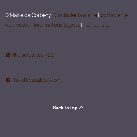
© Mairie de Corbény :
Contacter la mairie
|
contacter le
webmestre
|
Informations légales
|
Plan du site
Fil d'actualités RSS
Flux d'actualités Atom
Back to top