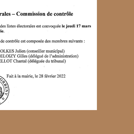
rôle listes électorales