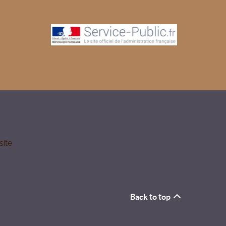
site
Back to top