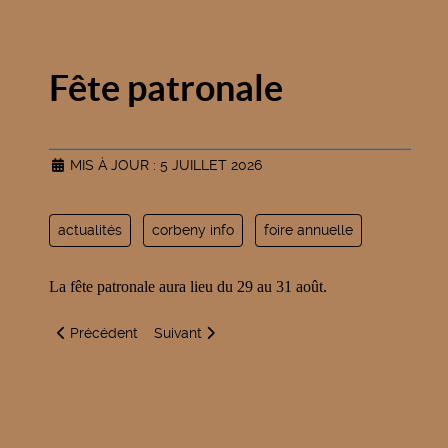
Fête patronale
MIS À JOUR : 5 JUILLET 2026
actualités
corbeny info
foire annuelle
La fête patronale aura lieu du 29 au 31 août.
Article précédent : Le mot du maire
Article suivant : Fête nationale
Précédent
Suivant