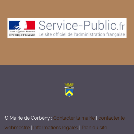
© Mairie de Corbény :
Contacter la mairie
|
contacter le
webmestre
|
Informations légales
|
Plan du site