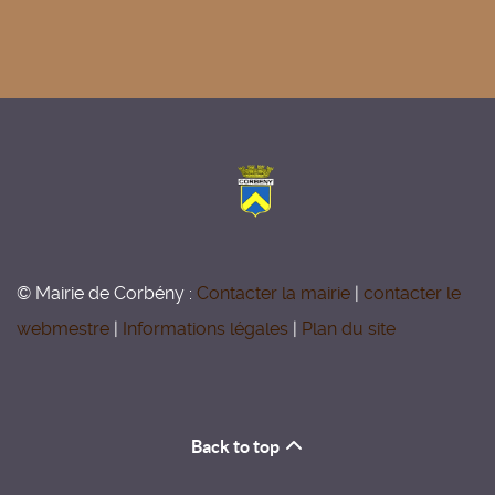
© Mairie de Corbény :
Contacter la mairie
|
contacter le
webmestre
|
Informations légales
|
Plan du site
Back to top