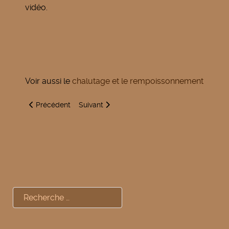
vidéo.
Voir aussi le
chalutage et le rempoissonnement
Article précédent : Fête du sport à Cap'Aisne et sur le Golf de
Article suivant : Limitation des usages de l'ea
Précédent
Suivant
Rechercher