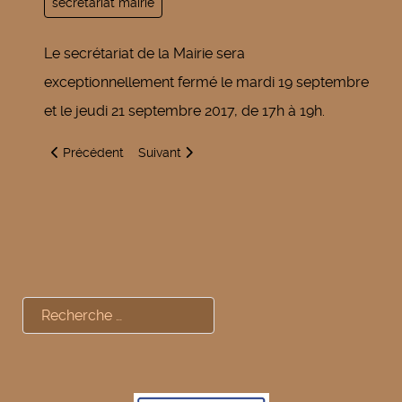
secrétariat mairie
Le secrétariat de la Mairie sera
exceptionnellement fermé le mardi 19 septembre
et le jeudi 21 septembre 2017, de 17h à 19h.
Article précédent : Le mot du Maire
Article suivant : Commémoration du souvenir
Précédent
Suivant
Rechercher