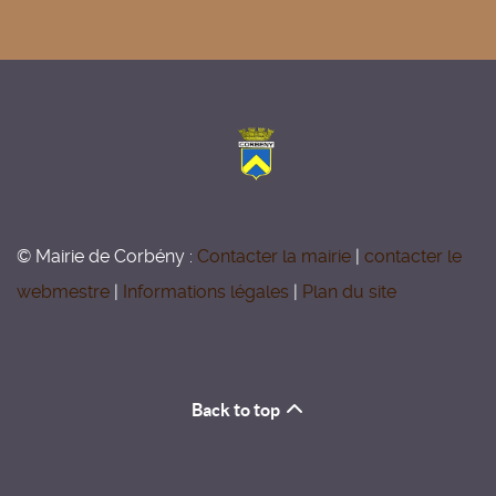
© Mairie de Corbény :
Contacter la mairie
|
contacter le
webmestre
|
Informations légales
|
Plan du site
Back to top