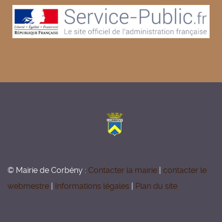
© Mairie de Corbény :
Contacter la mairie
|
contacter le
webmestre
|
Informations légales
|
Plan du site