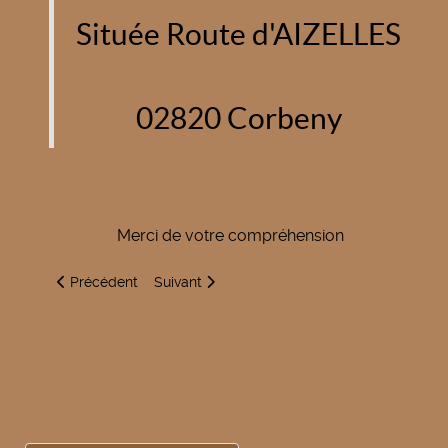
Située Route d'AIZELLES
02820 Corbeny
Merci de votre compréhension
Article précédent : Chenilles urticantes
Article suivant : Nettoyage du château d'eau
Précédent
Suivant