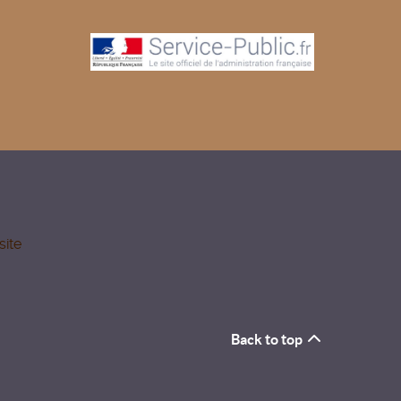
site
Back to top