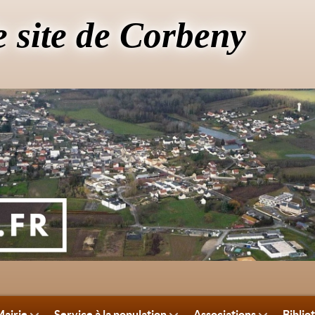
e site de Corbeny
airie
Service à la population
Associations
Biblio