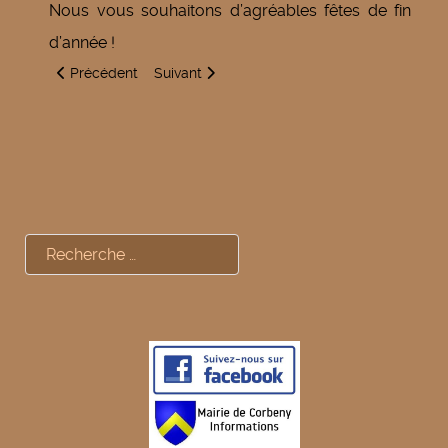
Nous vous souhaitons d’agréables fêtes de fin
d’année !
Article précédent : Bibliothèque de Corbény
Article suivant : Projet MONALISA - Tenter d
Précédent
Suivant
Rechercher