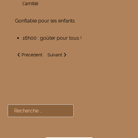
l'amitié
Gonflable pour les enfants
16h00 : goûter pour tous !
Article précédent : Cours de Viniyoga
Article suivant : Inauguration opti't lunettes
Précédent
Suivant
Rechercher