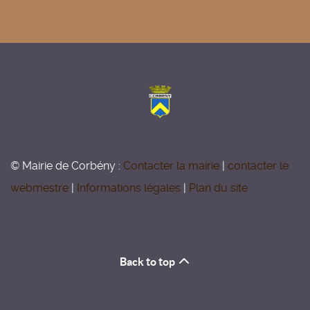
© Mairie de Corbény :
Contacter la mairie
|
contacter le
webmestre
|
Informations légales
|
Plan du site
Back to top