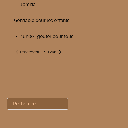
l'amitié
Gonflable pour les enfants
16h00 : goûter pour tous !
Article précédent : Cours de Viniyoga
Article suivant : Inauguration opti't lunettes
Précédent
Suivant
Rechercher