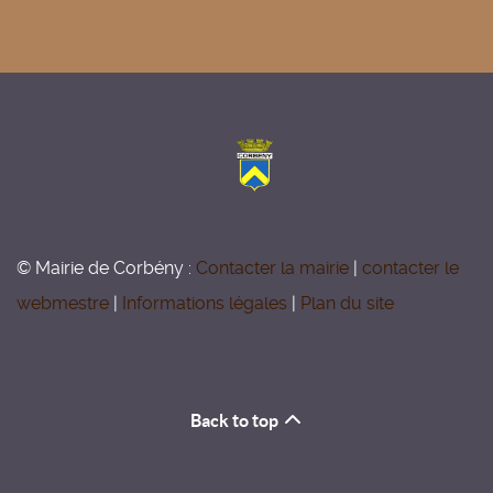
© Mairie de Corbény :
Contacter la mairie
|
contacter le
webmestre
|
Informations légales
|
Plan du site
Back to top