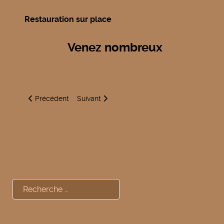
Restauration sur place
Venez nombreux
Article précédent : Fête du sport
Article suivant : Loto/Bingo
Précédent
Suivant
Rechercher