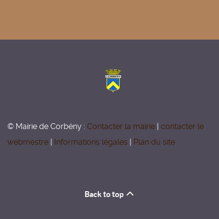
© Mairie de Corbény :
Contacter la mairie
|
contacter le
webmestre
|
Informations légales
|
Plan du site
Back to top