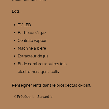
Lots :
TV LED
Barbecue à gaz
Centrale vapeur
Machine à bière
Extracteur de jus
Et de nombreux autres lots :
électroménagers, colis...
Renseignements dans le prospectus ci-joint.
Article précédent : Fête communale de Corbény
Article suivant : Brocante Oeuilly
Précédent
Suivant