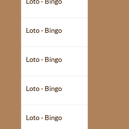
Loto - Bingo
Loto - Bingo
Loto - Bingo
Loto - Bingo
Loto - Bingo