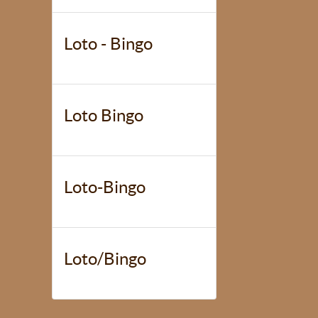
Loto - Bingo
Loto Bingo
Loto-Bingo
Loto/Bingo