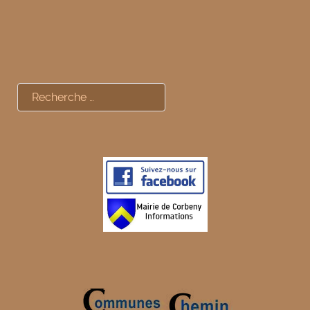
Rechercher