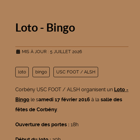
Loto - Bingo
MIS À JOUR : 5 JUILLET 2026
loto
bingo
USC FOOT / ALSH
Corbény USC FOOT / ALSH organisent un
Loto -
Bingo
le s
amedi 17 février 2016
à la
salle des
fêtes de Corbény
.
Ouverture des portes :
18h
Début du loto :
20h