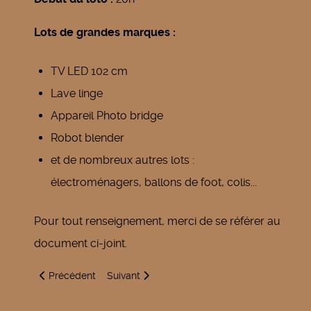
Lots de grandes marques :
TV LED 102 cm
Lave linge
Appareil Photo bridge
Robot blender
et de nombreux autres lots :
électroménagers, ballons de foot, colis...
Pour tout renseignement, merci de se référer au
document ci-joint.
Article précédent : Loto - Bingo
Article suivant : Loto - Bingo
Précédent
Suivant