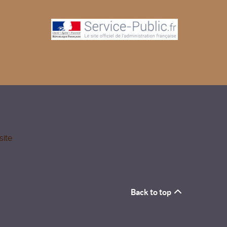
site
Back to top