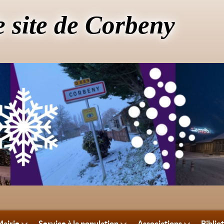
e site de Corbeny
airie
Service à la population
Associations
Biblio