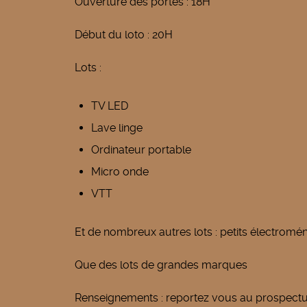
Ouverture des portes : 18H
Début du loto : 20H
Lots :
TV LED
Lave linge
Ordinateur portable
Micro onde
VTT
Et de nombreux autres lots : petits électroména
Que des lots de grandes marques
Renseignements : reportez vous au prospectus 