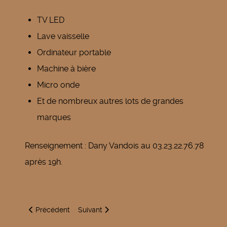
TV LED
Lave vaisselle
Ordinateur portable
Machine à bière
Micro onde
Et de nombreux autres lots de grandes
marques
Renseignement : Dany Vandois au 03.23.22.76.78
après 19h.
Article précédent : Loto - Bingo
Article suivant : Réveillon du nouvel an 2016
Précédent
Suivant