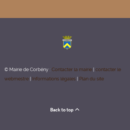
© Mairie de Corbény :
Contacter la mairie
|
contacter le
webmestre
|
Informations légales
|
Plan du site
Back to top