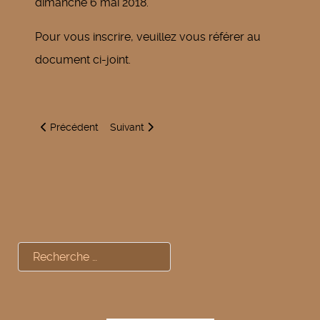
dimanche 6 mai 2018.
Pour vous inscrire, veuillez vous référer au
document ci-joint.
Article précédent : Brocante Oeuilly
Article suivant : Apollinaire, mes amours, Les
Précédent
Suivant
Rechercher