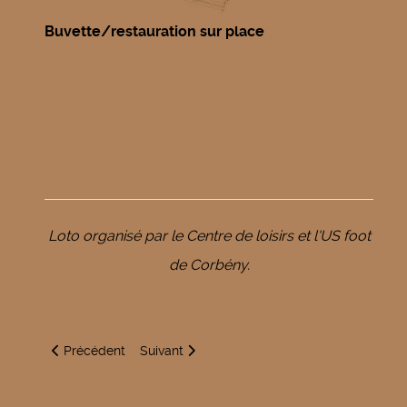
Buvette/restauration sur place
Loto organisé par le Centre de loisirs et l'US foot
de Corbény.
Article précédent : Foire de printemps et vide-greniers
Article suivant : Repas dansant sur réservatio
Précédent
Suivant