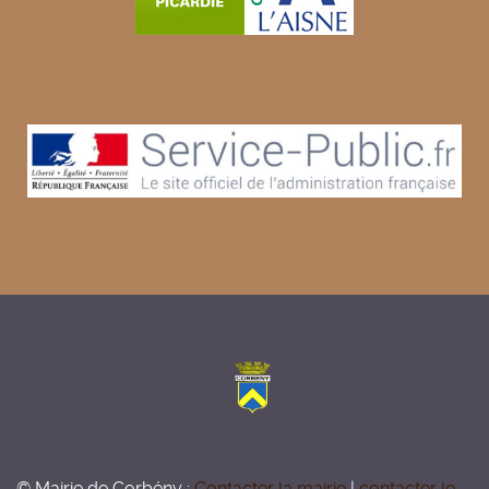
© Mairie de Corbény :
Contacter la mairie
|
contacter le