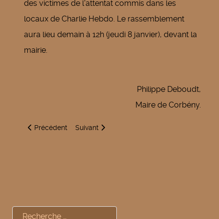
des victimes de l'attentat commis dans les
locaux de Charlie Hebdo. Le rassemblement
aura lieu demain à 12h (jeudi 8 janvier), devant la
mairie.
Philippe Deboudt,
Maire de Corbény.
Article précédent : Loto
Article suivant : Réveillon du nouvel an 2015
Précédent
Suivant
Rechercher