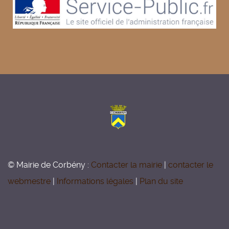
© Mairie de Corbény :
Contacter la mairie
|
contacter le
webmestre
|
Informations légales
|
Plan du site