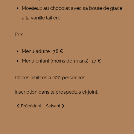
Moelleux au chocolat avec sa boule de glace
à la vanille laitière
Prix :
Menu adulte : 78 €
Menu enfant (moins de 14 ans) : 17 €
Places limitées à 200 personnes
Inscription dans le prospectus ci-joint.
Article précédent : Père Noël
Article suivant : Soirée Beaujolais
Précédent
Suivant