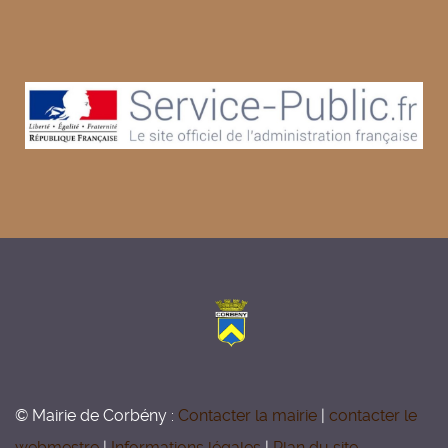
© Mairie de Corbény :
Contacter la mairie
|
contacter le
webmestre
|
Informations légales
|
Plan du site