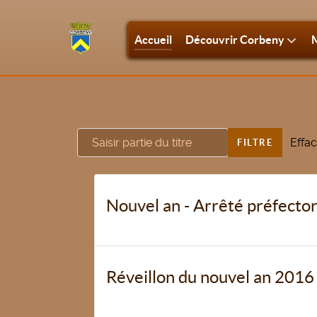
Accueil
Découvrir Corbeny
M
Saisir partie du titre
Effac
FILTRE
Nouvel an - Arrêté préfector
Réveillon du nouvel an 2016