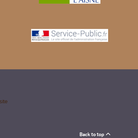
site
Back to top