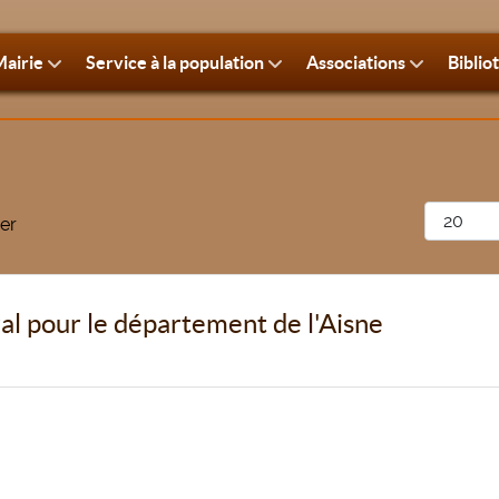
airie
Service à la population
Associations
Biblio
Afficher 
er
al pour le département de l'Aisne