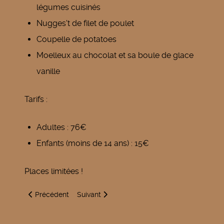
légumes cuisinés
Nugges't de filet de poulet
Coupelle de potatoes
Moelleux au chocolat et sa boule de glace
vanille
Tarifs :
Adultes : 76€
Enfants (moins de 14 ans) : 15€
Places limitées !
Article précédent : Chantier nature
Article suivant : J'arrive
Précédent
Suivant