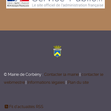
© Mairie de Corbény :
Contacter la mairie
|
contacter le
webmestre
|
Informations légales
|
Plan du site
Fil d'actualités RSS